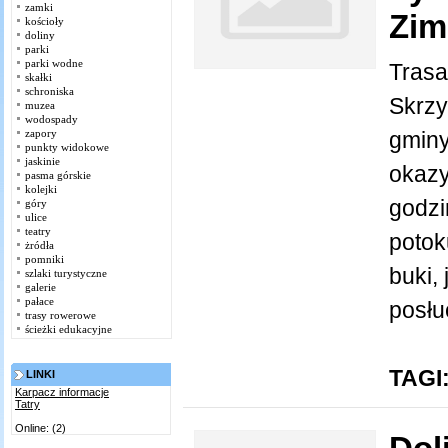
zamki
Zim
kościoły
doliny
parki
parki wodne
Trasa
skałki
schroniska
Skrzy
muzea
wodospady
zapory
gminy
punkty widokowe
jaskinie
okazy 
pasma górskie
kolejki
godzi
góry
ulice
teatry
potok
żródła
pomniki
buki,
szlaki turystyczne
galerie
pałace
posłu
trasy rowerowe
ścieżki edukacyjne
TAGI
LINKI
Karpacz informacje
Tatry
Online: (2)