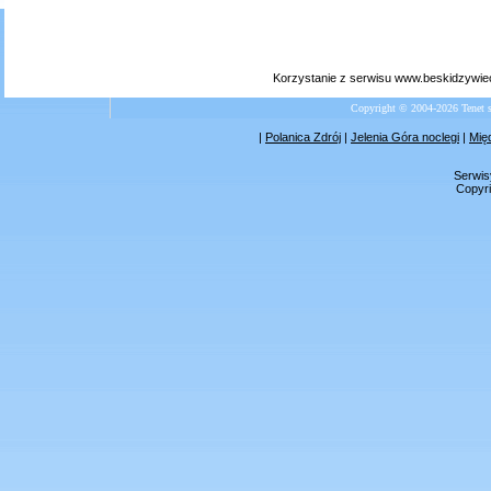
Korzystanie z serwisu www.beskidzywiec
Copyright © 2004-2026 Tenet 
|
Polanica Zdrój
|
Jelenia Góra noclegi
|
Mię
Serwis
Copyri