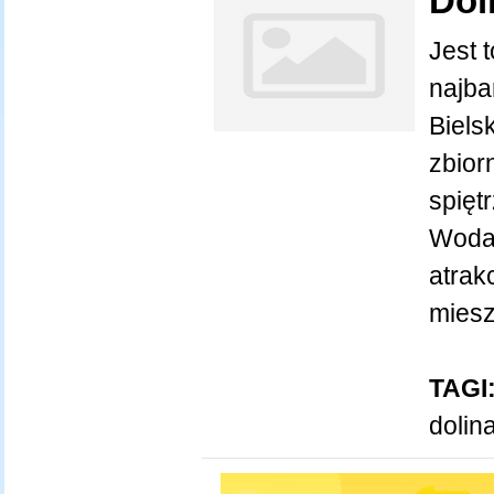
Dol
Jest t
najba
Bielsk
zbior
spięt
Woda 
atrak
miesz
TAGI
dolin