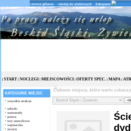
+
strona główna
+dodaj do ulubionych
Zakopane
START
NOCLEGI
MIEJSCOWOŚCI
OFERTY SPEC.
MAPA
AT
|
|
|
|
|
|
Ciekawe miejsca, które warto zobacz
KATEGORIE MIEJSC
wszystkie atrakcje
zabytki
nartostrady
Ści
jeziora
tory saneczkowe
dyd
wspinaczka
szczyty