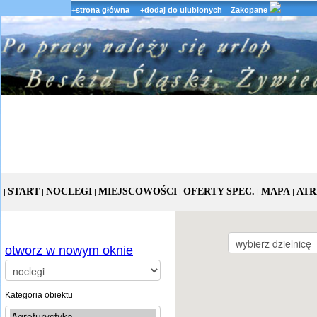
+
strona główna
+dodaj do ulubionych
Zakopane
START
NOCLEGI
MIEJSCOWOŚCI
OFERTY SPEC.
MAPA
ATR
|
|
|
|
|
|