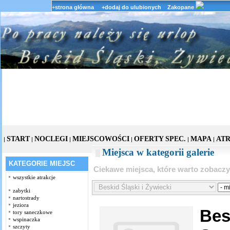
+
strona główna
+dodaj do ulubionych
Zakopane
START
NOCLEGI
MIEJSCOWOŚCI
OFERTY SPEC.
MAPA
AT
|
|
|
|
|
|
Miejsca w kategorii galerie
KATEGORIE MIEJSC
Ciekawe miejsca, które warto zobacz
wszystkie atrakcje
zabytki
nartostrady
jeziora
Bes
tory saneczkowe
wspinaczka
szczyty